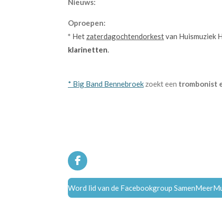
Nieuws:
Oproepen:
*
Het
zaterdagochtendorkest
van Huismuziek Ha
klarinetten
.
* Big Band Bennebroek
zoekt een
trombonist 
F
a
c
Word lid van de Facebookgroup SamenMeerM
e
b
o
o