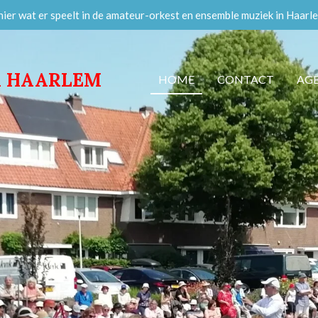
 hier wat er speelt in de amateur-orkest en ensemble muziek in Haarl
K HAARLEM
HOME
CONTACT
AG