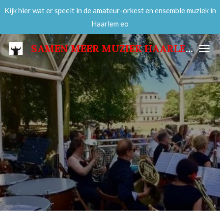
Kijk hier wat er speelt in de amateur-orkest en ensemble muziek in
Ga
Haarlem eo
direct
naar
SAMEN MEER MUZIEK HAARLEM
de
hoofdinhoud