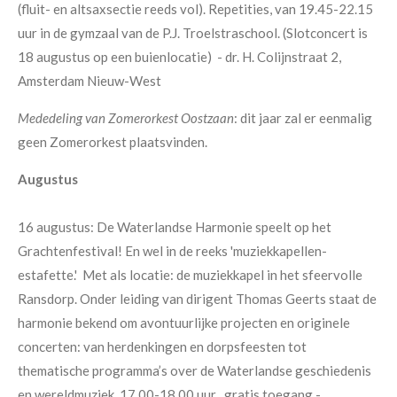
(fluit- en altsaxsectie reeds vol).
Repetities, van 19.45-22.15
uur in de gymzaal van de P.J. Troelstraschool. (Slotconcert is
18 augustus op een buienlocatie) - dr. H. Colijnstraat 2,
Amsterdam Nieuw-West
Mededeling van Zomerorkest Oostzaan
: dit jaar zal er eenmalig
geen Zomerorkest plaatsvinden.
Augustus
16 augustus: De Waterlandse Harmonie speelt op het
Grachtenfestival! En wel in de reeks 'muziekkapellen-
estafette.' Met als locatie: de muziekkapel in het sfeervolle
Ransdorp.
Onder leiding van dirigent Thomas Geerts staat de
harmonie bekend om avontuurlijke projecten en originele
concerten: van herdenkingen en dorpsfeesten tot
thematische programma’s over de Waterlandse geschiedenis
en wereldmuziek. 17.00-18.00 uur , gratis toegang -