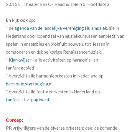
20.15 u., Theater van C - Raadhuisplein 3, Hoofddorp
En kijk ook op:
* de
agenda van de landelijke vereniging Huismuziek
, die in
Nederland doorlopend tal van muziekcursussen aanbiedt, van
spelen in ensembles en blokfluit bouwen, tot lessen in
componeren en dubbelkorige Renaissancemuziek.
*
Klankwijzer
- alle activiteiten op harmonie- en
fanfaregebied
* overzicht alle harmonieorkesten in Nederland op
harmonie.startpagina.nl
* overzicht alle fanfareorkesten in Nederland op
fanfare.startpagina.nl
Oproep:
PR vrijwilligers van de diverse orkesten: deel de komende